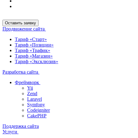
Оставить заявку
Продвижение сайта
Тариф «Старт»
Тариф «Позиции»
Тариф «Трафик»
Тариф «Магазин»
Тариф «Эксклюзив»
Разработка сайта
Фреймворк
Yii
Zend
Laravel
Symfony
Codeigniter
CakePHP
Поддержка сайта
Услуги