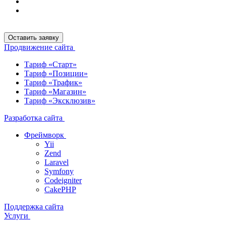
Оставить заявку
Продвижение сайта
Тариф «Старт»
Тариф «Позиции»
Тариф «Трафик»
Тариф «Магазин»
Тариф «Эксклюзив»
Разработка сайта
Фреймворк
Yii
Zend
Laravel
Symfony
Codeigniter
CakePHP
Поддержка сайта
Услуги